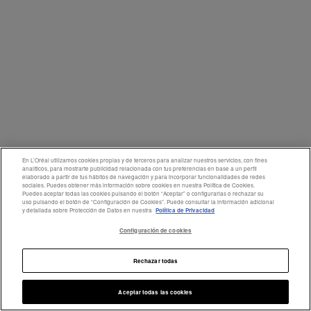
En L’Oréal utilizamos cookies propias y de terceros para analizar nuestros servicios, con fines
analíticos, para mostrarte publicidad relacionada con tus preferencias en base a un perfil
elaborado a partir de tus hábitos de navegación y para incorporar funcionalidades de redes
sociales. Puedes obtener más información sobre cookies en nuestra Política de Cookies.
Puedes aceptar todas las cookies pulsando el botón “Aceptar” o configurarlas o rechazar su
uso pulsando el botón de “Configuración de Cookies”. Puede consultar la información adicional
y detallada sobre Protección de Datos en nuestra
Política de Privacidad
Configuración de cookies
Rechazar todas
Aceptar todas las cookies